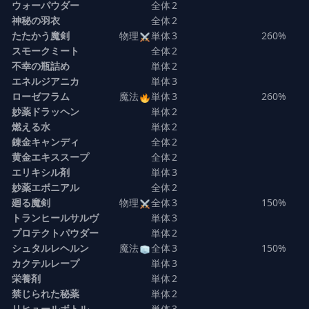
ウォーパウダー
全体
2
神秘の羽衣
全体
2
たたかう魔剣
物理
単体
3
260%
スモークミート
全体
2
不幸の瓶詰め
単体
2
エネルジアニカ
単体
3
ローゼフラム
魔法
単体
3
260%
妙薬ドラッヘン
単体
2
燃える水
単体
2
錬金キャンディ
全体
2
黄金エキススープ
全体
2
エリキシル剤
単体
3
妙薬エボニアル
全体
2
廻る魔剣
物理
全体
3
150%
トランヒールサルヴ
単体
3
プロテクトパウダー
単体
2
シュタルレヘルン
魔法
全体
3
150%
カクテルレープ
単体
3
栄養剤
単体
2
禁じられた秘薬
単体
2
リヒュールボトル
単体
3