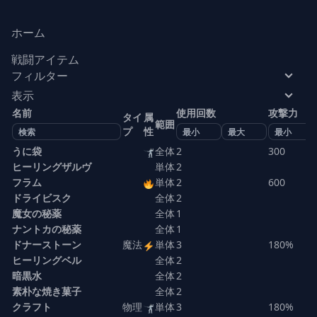
ホーム
戦闘アイテム
フィルター
表示
名前
使用回数
攻撃力
タイ
属
範囲
プ
性
うに袋
全体
2
300
ヒーリングザルヴ
単体
2
フラム
単体
2
600
ドライビスク
全体
2
魔女の秘薬
全体
1
ナントカの秘薬
全体
1
ドナーストーン
魔法
単体
3
180%
ヒーリングベル
全体
2
暗黒水
全体
2
素朴な焼き菓子
全体
2
クラフト
物理
単体
3
180%