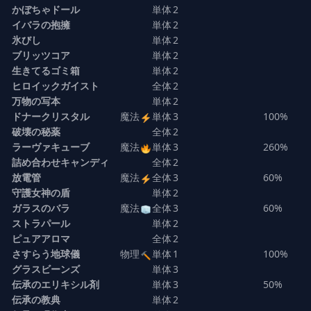
かぼちゃドール
単体
2
イバラの抱擁
単体
2
氷びし
単体
2
ブリッツコア
単体
2
生きてるゴミ箱
単体
2
ヒロイックガイスト
全体
2
万物の写本
単体
2
ドナークリスタル
魔法
単体
3
100%
破壊の秘薬
全体
2
ラーヴァキューブ
魔法
単体
3
260%
詰め合わせキャンディ
全体
2
放電管
魔法
全体
3
60%
守護女神の盾
単体
2
ガラスのバラ
魔法
全体
3
60%
ストラパール
単体
2
ピュアアロマ
全体
2
さすらう地球儀
物理
単体
1
100%
グラスビーンズ
単体
3
伝承のエリキシル剤
単体
3
50%
伝承の教典
単体
2